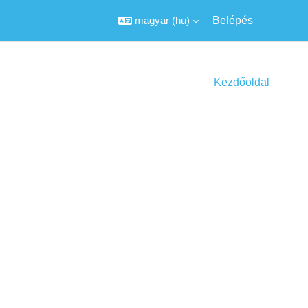
magyar ‎(hu)‎
Belépés
Kezdőoldal