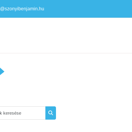
a@szonyibenjamin.hu
Kurzusok keresése
Kurzusok keresése