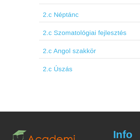
2.c Néptánc
2.c Szomatológiai fejlesztés
2.c Angol szakkör
2.c Úszás
Info