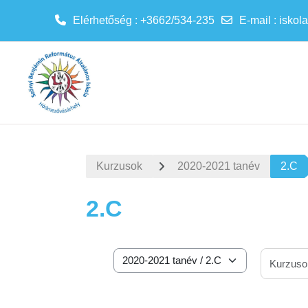
Elérhetőség : +3662/534-235
E-mail
:
iskol
Tovább a fő tartalomhoz
Kurzusok
2020-2021 tanév
2.C
2.C
Kurzuskategóriák