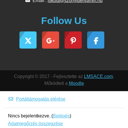
Email :
iskola@szonyibenjamin.hu
Follow Us
Copyright © 2017 - Fejlesztette az
LMSACE.com
.
Működteti a
Moodle
Portáltámogatás elérése
Nincs bejelentkezve. (
Belépés
)
Adatmegőrzés összegzése