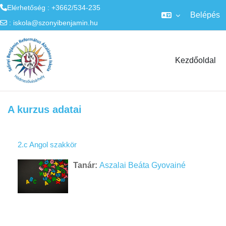
Elérhetőség : +3662/534-235
Belépés
:
iskola@szonyibenjamin.hu
Tovább a fő tartalomhoz
Kezdőoldal
A kurzus adatai
2.c Angol szakkör
Tanár:
Aszalai Beáta Gyovainé