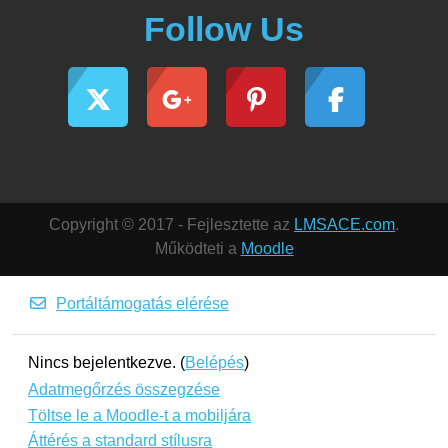
Follow Us
Copyright © 2017 - Fejlesztette az
LMSACE.com
.
Működteti a
Moodle
Portáltámogatás elérése
Nincs bejelentkezve. (
Belépés
)
Adatmegőrzés összegzése
Töltse le a Moodle-t a mobiljára
Áttérés a standard stílusra