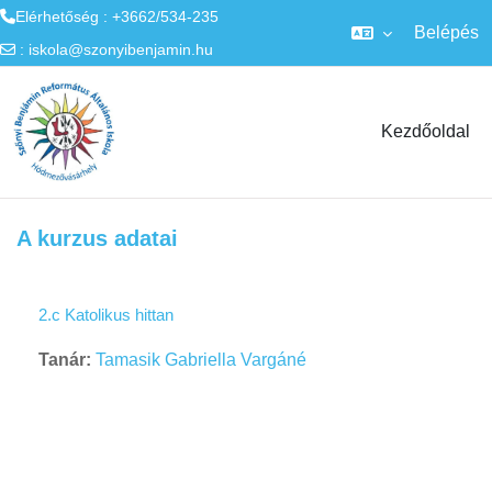
Elérhetőség : +3662/534-235
Belépés
:
iskola@szonyibenjamin.hu
Tovább a fő tartalomhoz
Kezdőoldal
A kurzus adatai
2.c Katolikus hittan
Tanár:
Tamasik Gabriella Vargáné