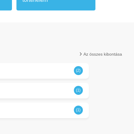
Az összes kibontása
(2)
(1)
(1)