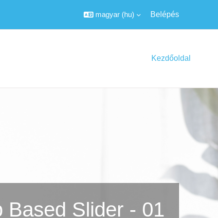
magyar ‎(hu)‎
Belépés
Kezdőoldal
 Based Slider - 01