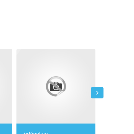
történelem
Hittan