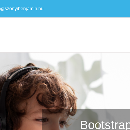
a@szonyibenjamin.hu
Bootstrap