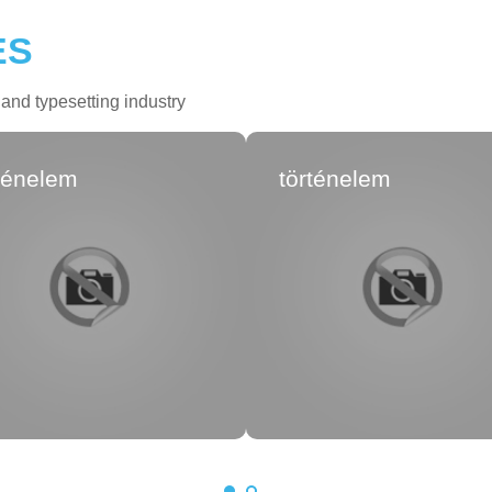
ES
and typesetting industry
ténelem
történelem