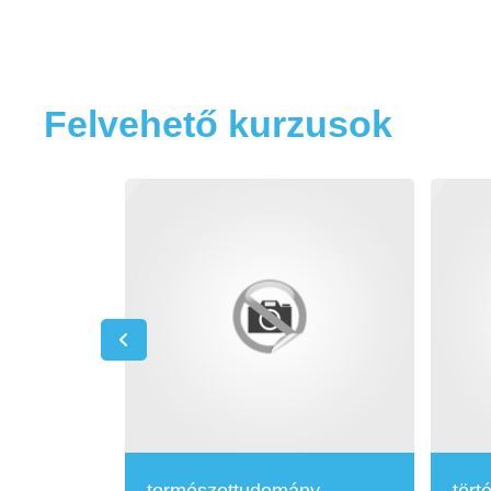
Felvehető kurzusok
természettudomány
tört