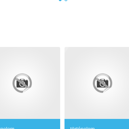
énelem
történelem