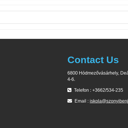
Contact Us
6800 Hódmezővásárhely, Deá
4-6.
Telefon : +3662/534-235
Email :
iskola@szonyiben