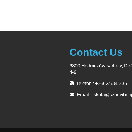
Contact Us
6800 Hódmezővásárhely, Deá
4-6.
Telefon : +3662/534-235
Email :
iskola@szonyiben