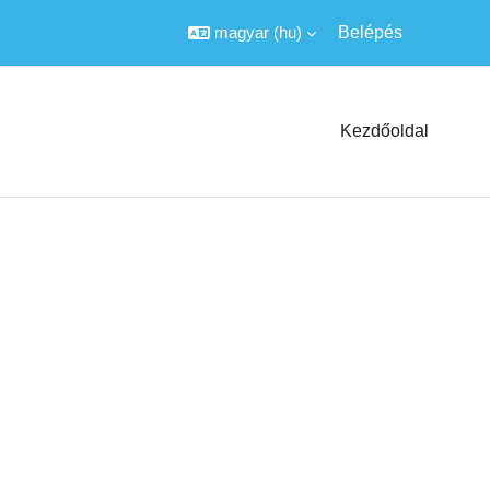
magyar ‎(hu)‎
Belépés
Kezdőoldal