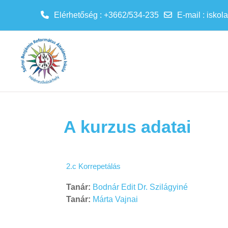
Elérhetőség : +3662/534-235
E-mail
:
iskol
Tovább a fő tartalomhoz
A kurzus adatai
2.c Korrepetálás
Tanár:
Bodnár Edit Dr. Szilágyiné
Tanár:
Márta Vajnai