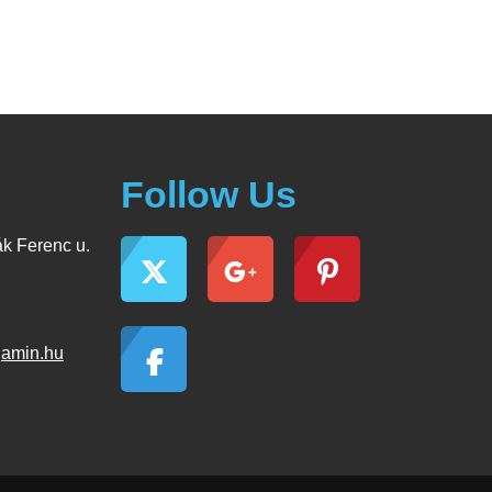
Follow Us
k Ferenc u.
jamin.hu