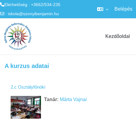
Elérhetőség : +3662/534-235
Belépés
:
iskola@szonyibenjamin.hu
Tovább a fő tartalomhoz
Kezdőoldal
A kurzus adatai
2.c Osztályfőnöki
Tanár:
Márta Vajnai