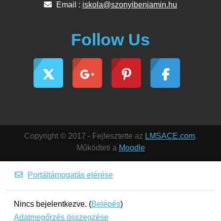
Email :
iskola@szonyibenjamin.hu
Follow Us
Copyright © 2017 - Fejlesztette az
LMSACE.com
.
Működteti a
Moodle
Portáltámogatás elérése
Nincs bejelentkezve. (
Belépés
)
Adatmegőrzés összegzése