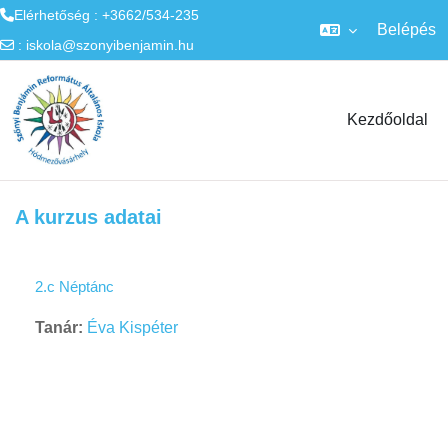
Elérhetőség : +3662/534-235
Belépés
:
iskola@szonyibenjamin.hu
Tovább a fő tartalomhoz
Kezdőoldal
A kurzus adatai
2.c Néptánc
Tanár:
Éva Kispéter