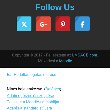
Follow Us
Copyright © 2017 - Fejlesztette az
LMSACE.com
.
Működteti a
Moodle
Portáltámogatás elérése
Nincs bejelentkezve. (
Belépés
)
Adatmegőrzés összegzése
Töltse le a Moodle-t a mobiljára
Áttérés a standard stílusra