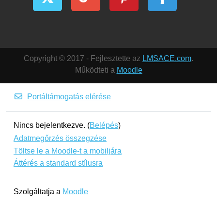
Copyright © 2017 - Fejlesztette az
LMSACE.com
.
Működteti a
Moodle
Portáltámogatás elérése
Nincs bejelentkezve. (
Belépés
)
Adatmegőrzés összegzése
Töltse le a Moodle-t a mobiljára
Áttérés a standard stílusra
Szolgáltatja a
Moodle