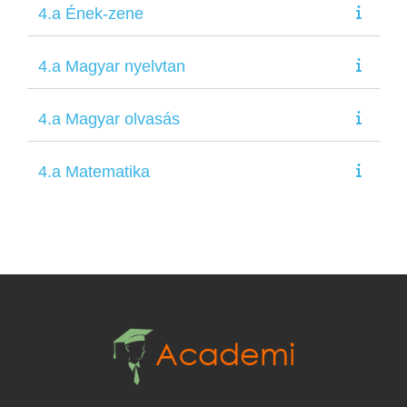
4.a Ének-zene
4.a Magyar nyelvtan
4.a Magyar olvasás
4.a Matematika