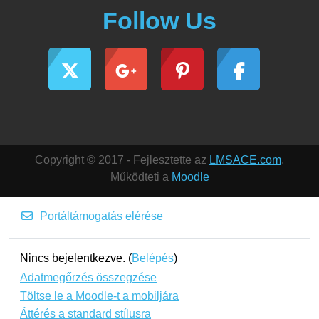
Follow Us
Copyright © 2017 - Fejlesztette az
LMSACE.com
.
Működteti a
Moodle
Portáltámogatás elérése
Nincs bejelentkezve. (
Belépés
)
Adatmegőrzés összegzése
Töltse le a Moodle-t a mobiljára
Áttérés a standard stílusra