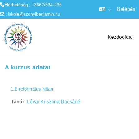
Elérhetőség : +3662/534-235
Belépés
:
iskola@szonyibenjamin.hu
Tovább a fő tartalomhoz
Kezdőoldal
A kurzus adatai
1.B református hittan
Tanár:
Lévai Krisztina Bacsáné