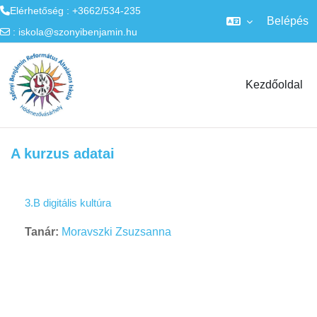
Elérhetőség : +3662/534-235
Belépés
:
iskola@szonyibenjamin.hu
Tovább a fő tartalomhoz
Kezdőoldal
A kurzus adatai
3.B digitális kultúra
Tanár:
Moravszki Zsuzsanna