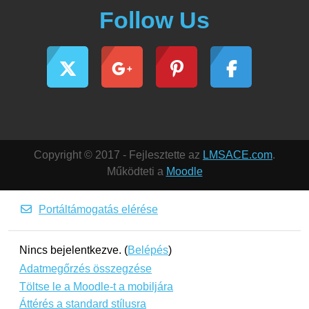
Follow Us
Copyright © 2017 - Fejlesztette az
LMSACE.com
.
Működteti a
Moodle
Portáltámogatás elérése
Nincs bejelentkezve. (
Belépés
)
Adatmegőrzés összegzése
Töltse le a Moodle-t a mobiljára
Áttérés a standard stílusra