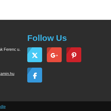
Follow Us
k Ferenc u.
jamin.hu
dle