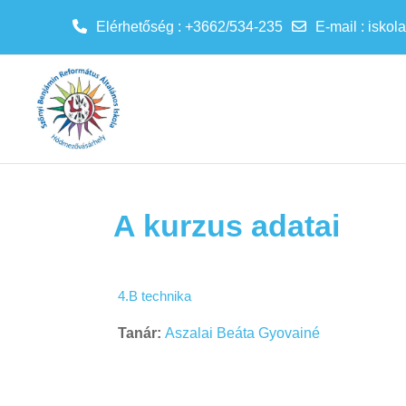
Elérhetőség : +3662/534-235
E-mail
:
iskol
Tovább a fő tartalomhoz
A kurzus adatai
4.B technika
Tanár:
Aszalai Beáta Gyovainé