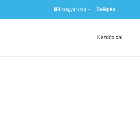
magyar ‎(hu)‎
Belépés
Kezdőoldal