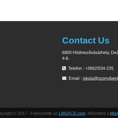
Contact Us
6800 Hódmezővásárhely, Deá
4-6.
Telefon : +3662/534-235
Email :
iskola@szonyiben
yright © 2017 - Fejlesztette az
LMSACE.com
. Működteti a
Moo