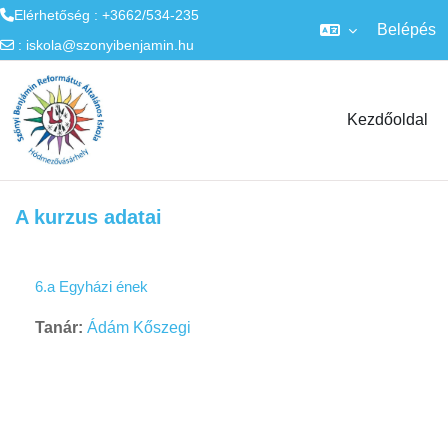
Elérhetőség : +3662/534-235
Belépés
:
iskola@szonyibenjamin.hu
Tovább a fő tartalomhoz
Kezdőoldal
A kurzus adatai
6.a Egyházi ének
Tanár:
Ádám Kőszegi