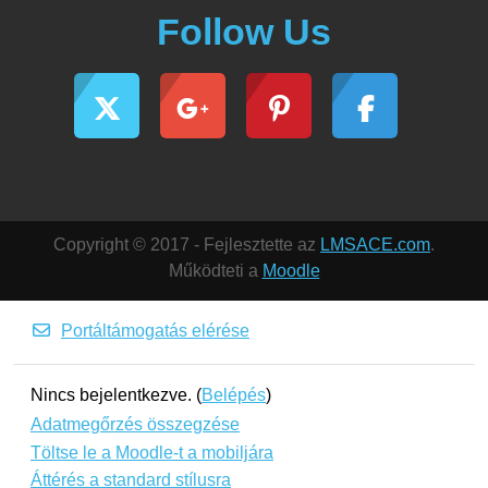
Follow Us
Copyright © 2017 - Fejlesztette az
LMSACE.com
.
Működteti a
Moodle
Portáltámogatás elérése
Nincs bejelentkezve. (
Belépés
)
Adatmegőrzés összegzése
Töltse le a Moodle-t a mobiljára
Áttérés a standard stílusra