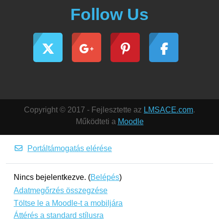
Follow Us
Copyright © 2017 - Fejlesztette az
LMSACE.com
.
Működteti a
Moodle
Portáltámogatás elérése
Nincs bejelentkezve. (
Belépés
)
Adatmegőrzés összegzése
Töltse le a Moodle-t a mobiljára
Áttérés a standard stílusra