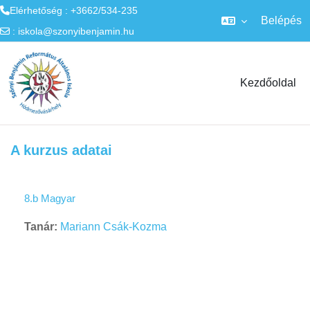
Elérhetőség : +3662/534-235
Belépés
:
iskola@szonyibenjamin.hu
Tovább a fő tartalomhoz
Kezdőoldal
A kurzus adatai
8.b Magyar
Tanár:
Mariann Csák-Kozma