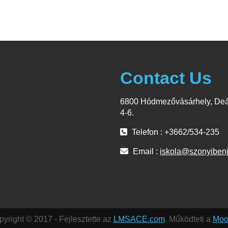
Contact Us
6800 Hódmezővásárhely, Deá
4-6.
Telefon : +3662/534-235
Email :
iskola@szonyiben
yright © 2017 - Fejlesztette az
LMSACE.com
. Működteti a
Moo