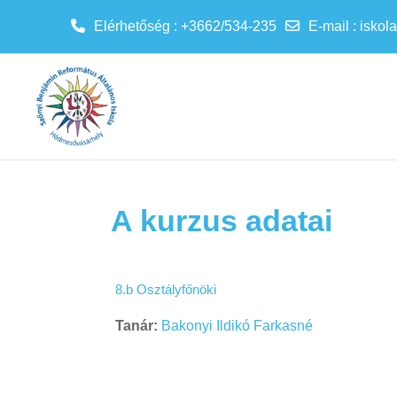
Elérhetőség : +3662/534-235
E-mail
:
iskol
Tovább a fő tartalomhoz
A kurzus adatai
8.b Osztályfőnöki
Tanár:
Bakonyi Ildikó Farkasné