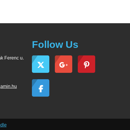
Follow Us
k Ferenc u.
jamin.hu
dle