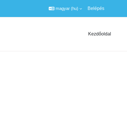
magyar ‎(hu)‎
Belépés
Kezdőoldal