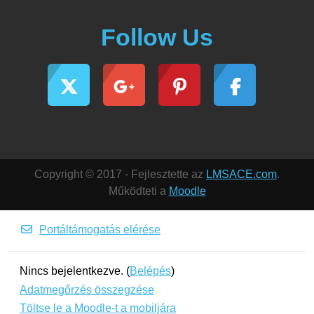
Follow Us
Copyright © 2017 - Fejlesztette az
LMSACE.com
.
Működteti a
Moodle
Portáltámogatás elérése
Nincs bejelentkezve. (
Belépés
)
Adatmegőrzés összegzése
Töltse le a Moodle-t a mobiljára