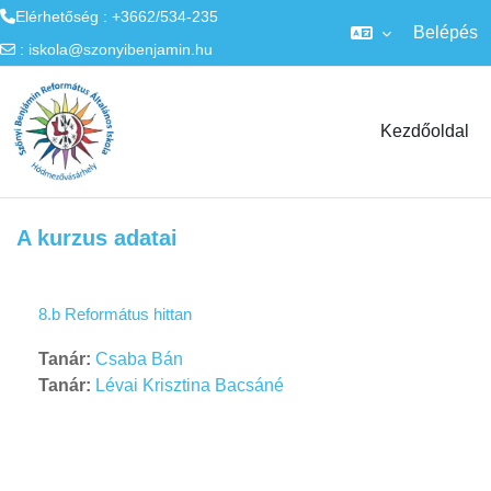
Elérhetőség : +3662/534-235
Belépés
:
iskola@szonyibenjamin.hu
Tovább a fő tartalomhoz
Kezdőoldal
A kurzus adatai
8.b Református hittan
Tanár:
Csaba Bán
Tanár:
Lévai Krisztina Bacsáné