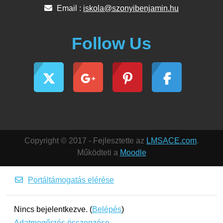
Email :
iskola@szonyibenjamin.hu
Follow Us
Copyright © 2017 - Fejlesztette az
LMSACE.com
.
Működteti a
Moodle
Portáltámogatás elérése
Nincs bejelentkezve. (
Belépés
)
Adatmegőrzés összegzése