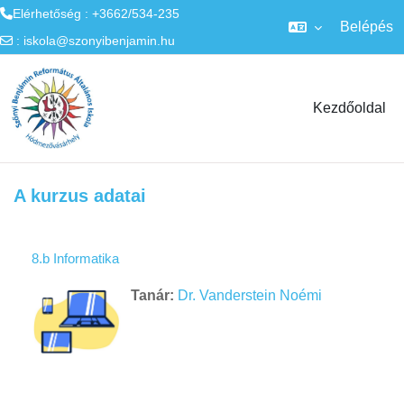
Elérhetőség : +3662/534-235
Belépés
:
iskola@szonyibenjamin.hu
Tovább a fő tartalomhoz
Kezdőoldal
A kurzus adatai
8.b Informatika
Tanár:
Dr. Vanderstein Noémi