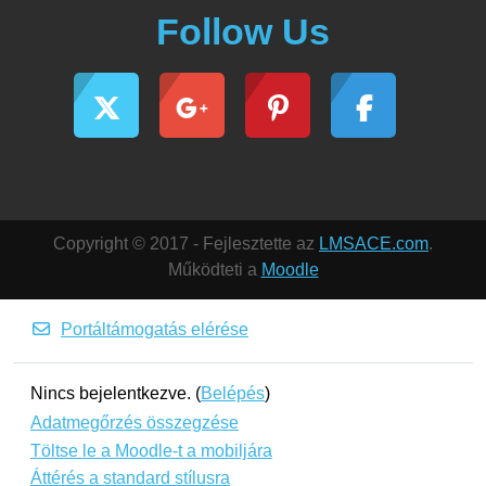
Follow Us
Copyright © 2017 - Fejlesztette az
LMSACE.com
.
Működteti a
Moodle
Portáltámogatás elérése
Nincs bejelentkezve. (
Belépés
)
Adatmegőrzés összegzése
Töltse le a Moodle-t a mobiljára
Áttérés a standard stílusra