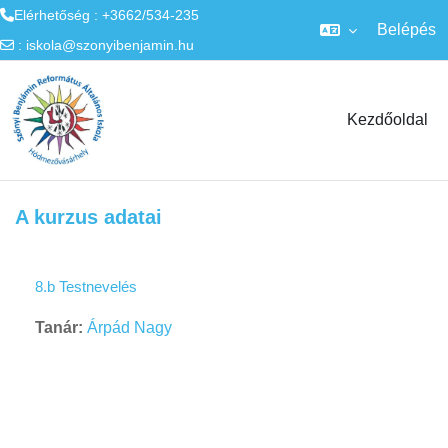
Elérhetőség : +3662/534-235
Belépés
:
iskola@szonyibenjamin.hu
Tovább a fő tartalomhoz
Kezdőoldal
A kurzus adatai
8.b Testnevelés
Tanár:
Árpád Nagy