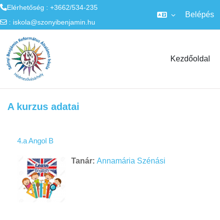
Elérhetőség : +3662/534-235
Belépés
:
iskola@szonyibenjamin.hu
Tovább a fő tartalomhoz
Kezdőoldal
A kurzus adatai
4.a Angol B
Tanár:
Annamária Szénási