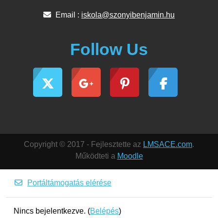
Email :
iskola@szonyibenjamin.hu
Follow Us
Copyright © 2017 - Fejlesztette az
LMSACE.com
.
Működteti a
Moodle
Portáltámogatás elérése
Nincs bejelentkezve. (
Belépés
)