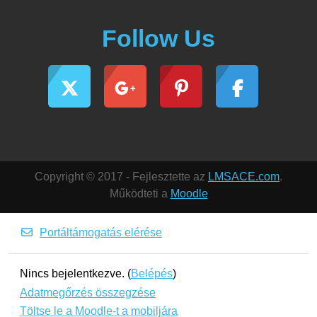
Follow Us
Copyright © 2017 - Fejlesztette az
LMSACE.com
.
Működteti a
Moodle
Portáltámogatás elérése
Nincs bejelentkezve. (
Belépés
)
Adatmegőrzés összegzése
Töltse le a Moodle-t a mobiljára