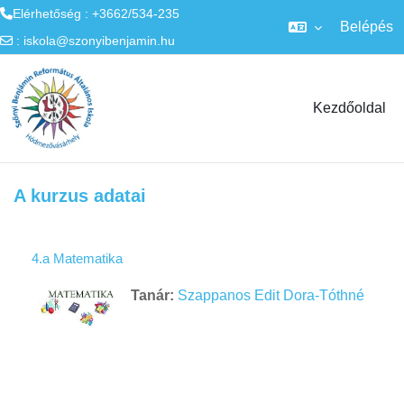
Elérhetőség : +3662/534-235
Belépés
:
iskola@szonyibenjamin.hu
Tovább a fő tartalomhoz
Kezdőoldal
A kurzus adatai
4.a Matematika
Tanár:
Szappanos Edit Dora-Tóthné