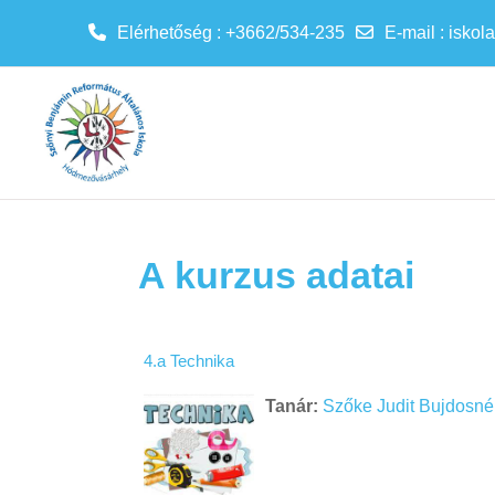
Elérhetőség : +3662/534-235
E-mail
:
iskol
Tovább a fő tartalomhoz
A kurzus adatai
4.a Technika
Tanár:
Szőke Judit Bujdosné