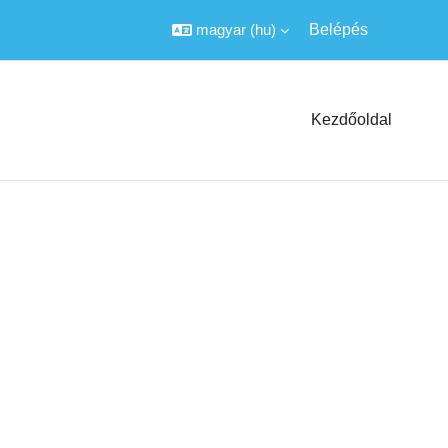
magyar ‎(hu)‎
Belépés
Kezdőoldal