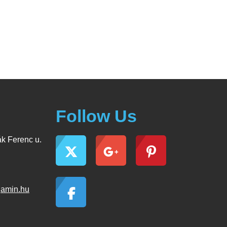
Follow Us
k Ferenc u.
jamin.hu