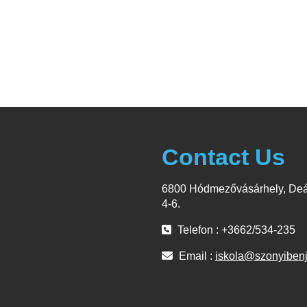
Contact Us
6800 Hódmezővásárhely, Deá
4-6.
Telefon : +3662/534-235
Email :
iskola@szonyiben