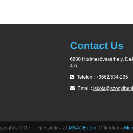
Contact Us
6800 Hódmezővásárhely, Deá
4-6.
Telefon : +3662/534-235
Email :
iskola@szonyiben
yright © 2017 - Fejlesztette az
LMSACE.com
. Működteti a
Moo