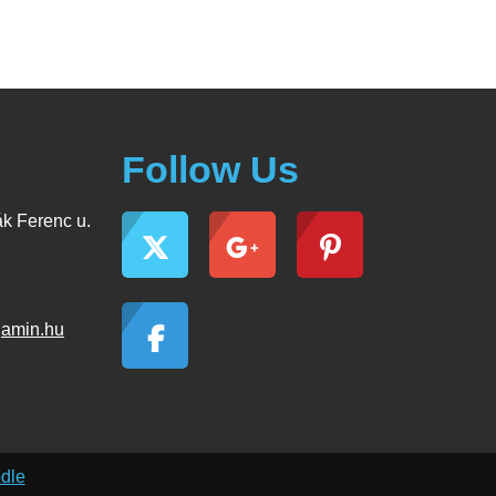
Follow Us
k Ferenc u.
jamin.hu
dle