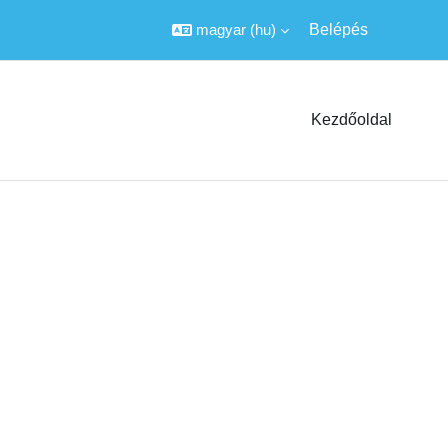
magyar ‎(hu)‎
Belépés
Kezdőoldal