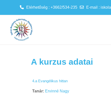
Elérhetőség : +3662/534-235
E-mail
:
iskol
Tovább a fő tartalomhoz
A kurzus adatai
4.a Evangélikus hittan
Tanár:
Ervinné Nagy