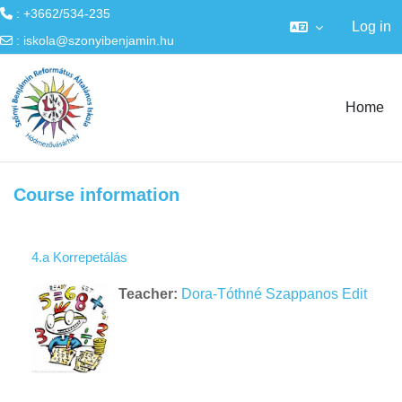
: +3662/534-235
Log in
:
iskola@szonyibenjamin.hu
Skip to main content
Home
Course information
4.a Korrepetálás
Teacher:
Dora-Tóthné Szappanos Edit