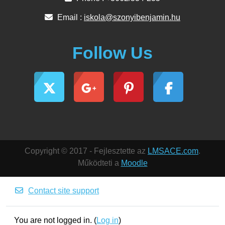
Email :
iskola@szonyibenjamin.hu
Follow Us
Copyright © 2017 - Fejlesztette az
LMSACE.com
.
Működteti a
Moodle
Contact site support
You are not logged in. (
Log in
)