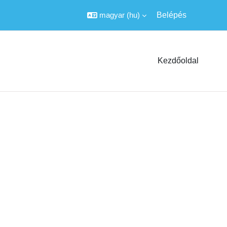
magyar ‎(hu)‎
Belépés
Kezdőoldal