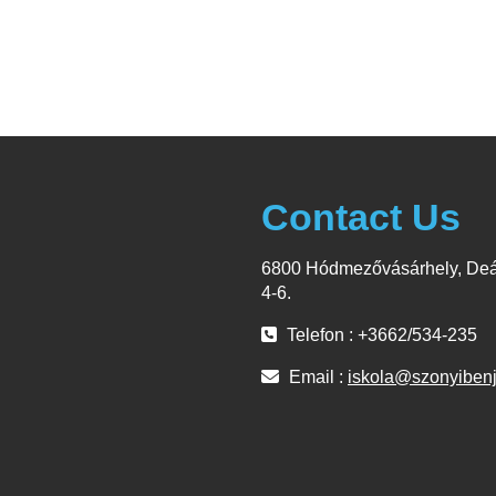
Contact Us
6800 Hódmezővásárhely, Deá
4-6.
Telefon : +3662/534-235
Email :
iskola@szonyiben