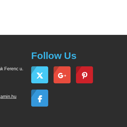
Follow Us
k Ferenc u.
jamin.hu