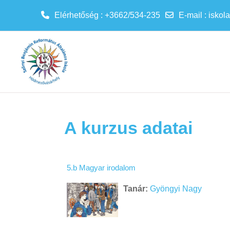
Elérhetőség : +3662/534-235
E-mail
:
iskol
Tovább a fő tartalomhoz
A kurzus adatai
5.b Magyar irodalom
Tanár:
Gyöngyi Nagy