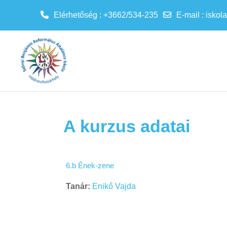
Elérhetőség : +3662/534-235
E-mail
:
iskol
Tovább a fő tartalomhoz
A kurzus adatai
6.b Ének-zene
Tanár:
Enikő Vajda