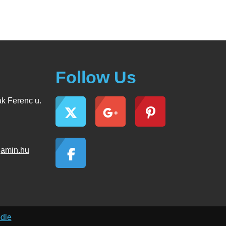
Follow Us
k Ferenc u.
jamin.hu
dle