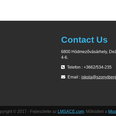
Contact Us
6800 Hódmezővásárhely, Deá
4-6.
Telefon : +3662/534-235
Email :
iskola@szonyiben
yright © 2017 - Fejlesztette az
LMSACE.com
. Működteti a
Moo