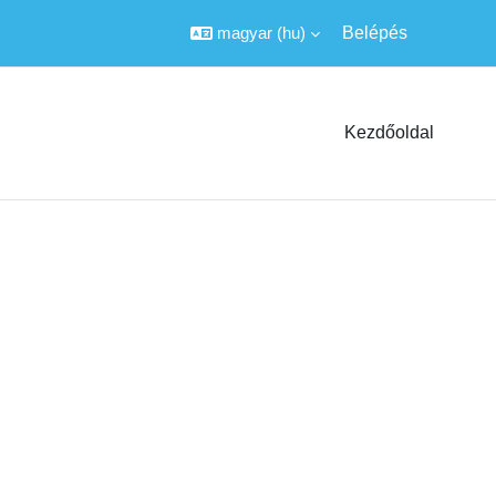
magyar ‎(hu)‎
Belépés
Kezdőoldal