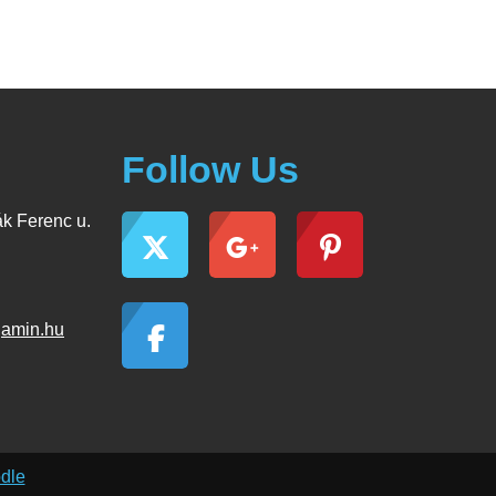
Follow Us
k Ferenc u.
jamin.hu
dle