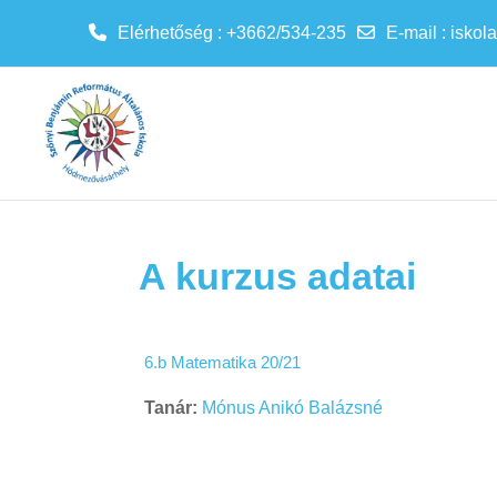
Elérhetőség : +3662/534-235
E-mail
:
iskol
Tovább a fő tartalomhoz
A kurzus adatai
6.b Matematika 20/21
Tanár:
Mónus Anikó Balázsné