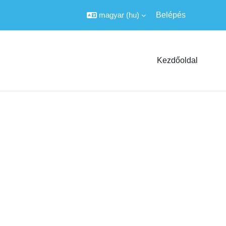
magyar ‎(hu)‎
Belépés
Kezdőoldal