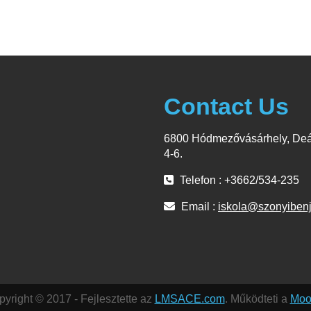
Contact Us
6800 Hódmezővásárhely, Deá
4-6.
Telefon : +3662/534-235
Email :
iskola@szonyiben
yright © 2017 - Fejlesztette az
LMSACE.com
. Működteti a
Moo