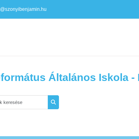
a@szonyibenjamin.hu
ormátus Általános Iskola -
Kurzusok keresése
Kurzusok keresése