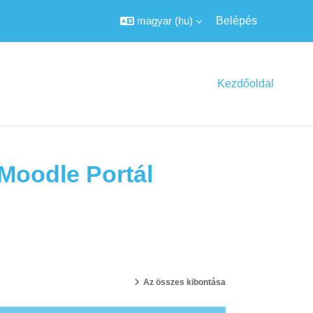
magyar ‎(hu)‎
Belépés
Kezdőoldal
 Moodle Portál
Az összes kibontása